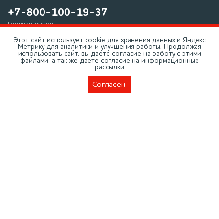
+7-800-100-19-37
Горячая линия
Этот сайт использует cookie для хранения данных и Яндекс
+7 (495) 266-60-94
Метрику для аналитики и улучшения работы. Продолжая
использовать сайт, вы даёте согласие на работу с этими
Телефон в г. Москва
файлами, а так же даете согласие на информационные
Москва, Добролюбова, д. 19
рассылки
info@moykadvs.ru
Согласен
Политика обработки персональных данных
Политика конфиденциальности
ООО НПП «Моторные технологии». ОГРН
1155835006788
© 2007-2026. Все права защищены
Сделано в