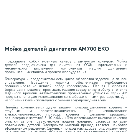
Мойка деталей двигателя АМ700 ЕКО
Представляет собой моечную камеру с замкнутым контуром. Мойка
деталей предназначена для очистки от СОЖ, нефтемасляных и
механических загрязнений компонентов машин, двигателей,
промышленных станков и прочего оборудования.
Температура и продолжительность цикла обработки задается на панели
управления. Вращение корзины обеспечивает необходимое
позиционирование деталей перед коллекторами. Парная П-образная
форма рамп позволяет промывать изделия сверху, снизу и сбоку в течение
заданного времени. Автоматические промывочные установки серии АМ
предназначены для использования со слабощелочными растворами. Для
наполнения бака используется обычная водопроводная вода.
Линейка комплектуется двумя видами привода движения корзины –
струйным и электромеханическим. При использовании
электромеханического привода, корзина с деталями вращается
равномерно с частотой 5-10 об/мин. Это обеспечивает высокое качество
очистки, за счет равномерной подачи моющего раствора по всей
поверхности деталей. Электромеханический привод является наиболее
эффективным решением. Струйный привод накладывает ряд ограничений