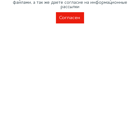
файлами, а так же даете согласие на информационные
Москва, Добролюбова, д. 19
рассылки
info@moykadvs.ru
Согласен
Политика обработки персональных данных
Политика конфиденциальности
ООО НПП «Моторные технологии». ОГРН
1155835006788
© 2007-2026. Все права защищены
Сделано в