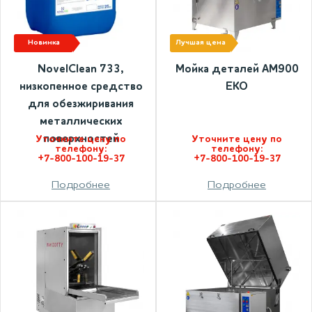
новинка
лучшая цена
NovelClean 733,
Мойка деталей АМ900
низкопенное средство
ЕКО
для обезжиривания
металлических
поверхностей
Уточните цену по
Уточните цену по
телефону:
телефону:
+7-800-100-19-37
+7-800-100-19-37
Подробнее
Подробнее