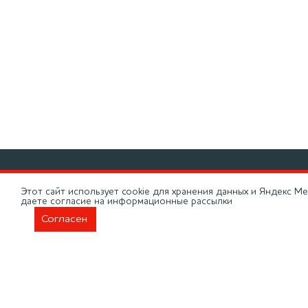
Произво
Этот сайт использует cookie для хранения данных и Яндекс Ме
даете согласие на информационные рассылки
Дилерск
Согласен
О компа
КАТАЛОГ
Доставк
ООО НПП «Моторные
Новости
технологии». ОГРН