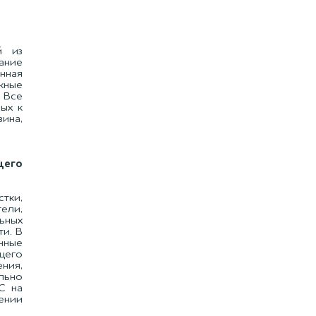
й из
ание
нная
жные
. Все
ых к
ина,
щего
тки,
ели,
ьных
и. В
нные
щего
ния,
льно
С на
ении