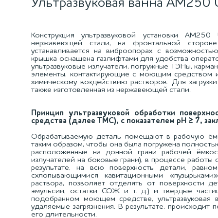
Ультразвуковая ванна АМ250 
Конструкция ультразвуковой установки АМ250
нержавеющей стали, на фронтальной стороне
устанавливается на виброопорах с возможность
крышка оснащена газлифтами для удобства операто
ультразвуковые излучатели, погружные ТЭНы, карман
элементы, контактирующие с моющим средством и
химическому воздействию растворов. Для загрузки
также изготовленная из нержавеющей стали.
Принцип ультразвуковой обработки поверхн
средства (далее ТМС), с показателем pH ≥ 7, з
Обрабатываемую деталь помещают в рабочую ёмк
таким образом, чтобы она была погружена полность
расположенные на донной грани рабочей ёмкост
излучателей на боковые грани), в процессе работы
результате, на всю поверхность детали, равно
схлопывающимися кавитационными «пузырьками
раствора, позволяет отделять от поверхности де
эмульсии, остатки СОЖ и т. д.) и твердые частиц
подобранном моющем средстве, ультразвуковая 
удаляемые загрязнения. В результате, происходит
его длительности.