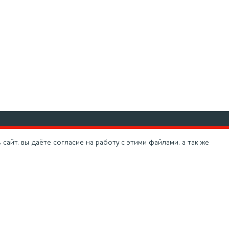
-800-100-19-37
info@moykadvs.ru
сайт, вы даёте согласие на работу с этими файлами, а так же
чая линия
(495) 266-60-94
фон в г. Москва
ва, Добролюбова, д. 19