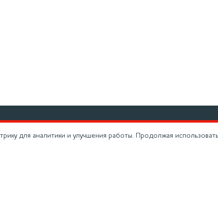
+7
дство
Вакансии
трику для аналитики и улучшения работы. Продолжая использовать 
Горя
ая сеть
Контакты
+7 
нии
Кейсы
Теле
Моск
а
Сертификаты