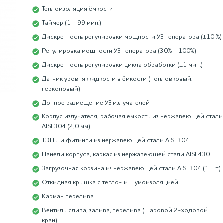
Теплоизоляция ёмкости
Вакансии
Таймер (1 - 99 мин.)
Дискретность регулировки мощности УЗ генератора (±10 %)
Регулировка мощности УЗ генератора (30% - 100%)
Дискретность регулировки цикла обработки (±1 мин.)
Датчик уровня жидкости в ёмкости (попловковый,
герконовый)
Донное размещение УЗ излучателей
Корпус излучателя, рабочая ёмкость из нержавеющей стали
AISI 304 (2,0 мм)
ТЭНы и фитинги из нержавеющей стали AISI 304
Панели корпуса, каркас из нержавеющей стали AISI 430
Загрузочная корзина из нержавеющей стали AISI 304 (1 шт.)
Откидная крышка с тепло- и шумоизоляцией
Карман перелива
Вентиль слива, залива, перелива (шаровой 2-ходовой
кран)