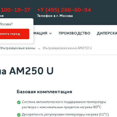
-100-19-37
+7 (495) 266-60-94
ия
Телефон в г. Москва
Москва?
ИНФОРМАЦИЯ
ПРОИЗВОДСТВО
ДИЛЕРСКА
енить город
Раскрытие информации
Ультразвуковые ванны
Ультразвуковая ванна АМ250 U
Наши клиенты
О компании
на АМ250 U
История компании
Отзывы клиентов
Базовая комплектация
Сертификаты
Система автоматического поддержания температуры
Гарантийные обязательства
раствора с максимальным пределом нагрева 80°С
Доставка
Дискретность регулировки температуры нагрева (±1°С)