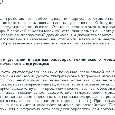
U
 U представляет собой внешний корпус, изготовленны
 которого расположена панель управления. Оборудов
ю регулировки по высоте. Откидная тепло-шумоизолирова
ру. В рабочей ёмкости моечной установки размещены погру
 перелива, поплавковый датчик уровня и датчик температуры
зготовлены из нержавеющей стали или материалов инертн
 обрабатываемых деталей, в комплект поставки входит корз
ости деталей в водных растворах технического мою
аключается в следующем:
ость ультразвуковой ванны с помощью специальной оснас
ю в очищающую жидкость. Ультразвуковые погружные излучат
и (при необходимости, возможна установка дополнител
 создают равномерное кавитационное поле в объеме жидкост
мерно воздействуют гидродинамические волны, образова
». Такое механическое воздействие микротечений мою
тали загрязнения пленочного типа (масложировые загрязне
ы (пыль, абразивные частицы, стружка и т. д.). При прави
ванна для очистки усиливает химическое воздействие ТМ
 повышение эффективности процесса обработки, при сокращ