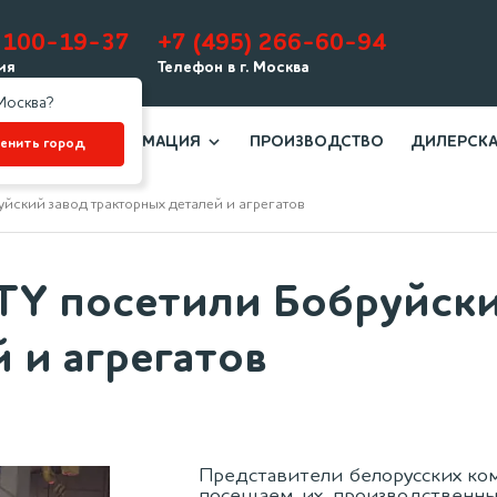
-100-19-37
+7 (495) 266-60-94
ия
Телефон в г. Москва
Москва?
ИНФОРМАЦИЯ
ПРОИЗВОДСТВО
ДИЛЕРСКА
енить город
Раскрытие информации
йский завод тракторных деталей и агрегатов
Наши клиенты
О компании
Y посетили Бобруйски
История компании
 и агрегатов
Отзывы клиентов
Сертификаты
Гарантийные обязательства
Представители белорусских ком
Доставка
посещаем их производственны