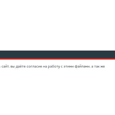
-800-100-19-37
info@moykadvs.ru
сайт, вы даёте согласие на работу с этими файлами, а так же
чая линия
(495) 266-60-94
фон в г. Москва
ва, Добролюбова, д. 19