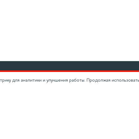
+7
дство
Вакансии
трику для аналитики и улучшения работы. Продолжая использовать 
Горя
ая сеть
Контакты
+7 
нии
Кейсы
Теле
Моск
а
Сертификаты