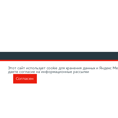
Произво
Этот сайт использует cookie для хранения данных и Яндекс Ме
даете согласие на информационные рассылки
Дилерск
Согласен
О компа
КАТАЛОГ
Доставк
ООО НПП «Моторные
Новости
технологии». ОГРН
1155835006788